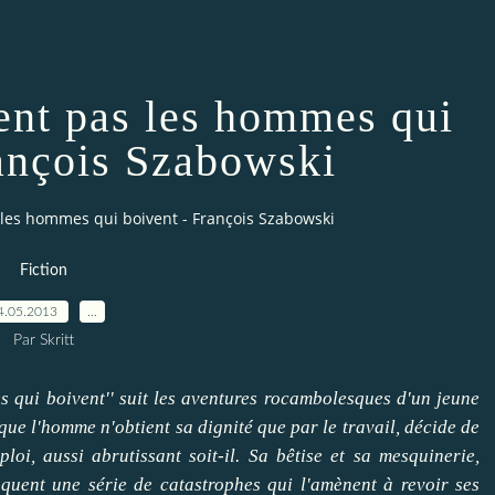
nt pas les hommes qui
rançois Szabowski
les hommes qui boivent - François Szabowski
Fiction
4.05.2013
…
Par Skritt
 qui boivent'' suit les aventures rocambolesques d'un jeune
ue l'homme n'obtient sa dignité que par le travail, décide de
oi, aussi abrutissant soit-il. Sa bêtise et sa mesquinerie,
quent une série de catastrophes qui l'amènent à revoir ses