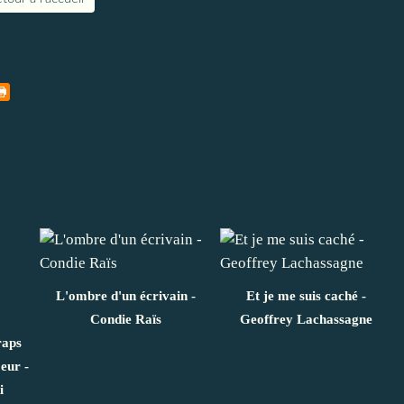
L'ombre d'un écrivain -
Et je me suis caché -
Condie Raïs
Geoffrey Lachassagne
raps
eur -
i