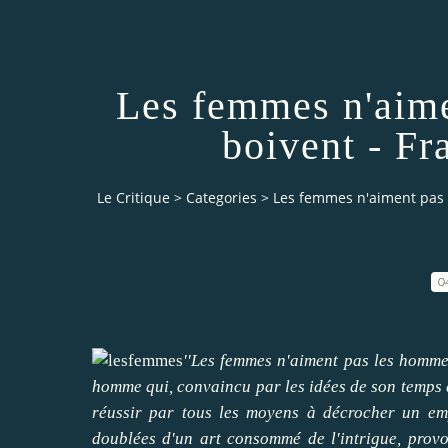
Les femmes n'aime
boivent - F
Le Critique
>
Categories
>
Les femmes n'aiment pas 
0
''Les femmes n'aiment pas les hommes
homme qui, convaincu par les idées de son temps q
réussir par tous les moyens à décrocher un empl
doublées d'un art consommé de l'intrigue, provo