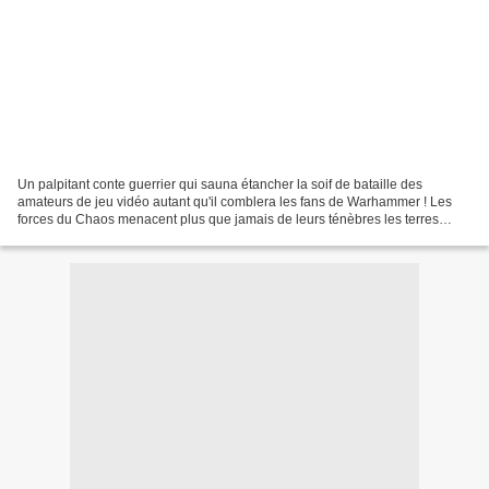
Un palpitant conte guerrier qui sauna étancher la soif de bataille des
amateurs de jeu vidéo autant qu'il comblera les fans de Warhammer ! Les
forces du Chaos menacent plus que jamais de leurs ténèbres les terres
civilisées de l'Empire. Face à ces raids...