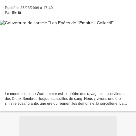
Publié le 25/08/2009 à 17:49
Par
Skritt
Le monde cruel de Warhammer est le théâtre des ravages des serviteurs
des Dieux Sombres, toujours assoiffés de sang. Nous y vivons une ère
sinistre et sanglante, une ère où règnent les démons et la sorcellerie. La
guerre et la mort y font rage, et la...