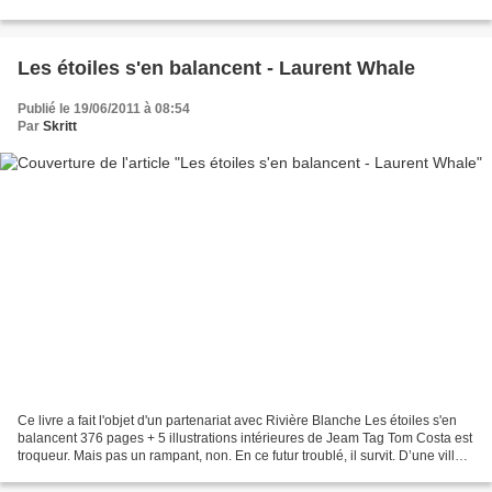
la réception de votre exemplaire et de...
Les étoiles s'en balancent - Laurent Whale
Publié le 19/06/2011 à 08:54
Par
Skritt
Ce livre a fait l'objet d'un partenariat avec Rivière Blanche Les étoiles s'en
balancent 376 pages + 5 illustrations intérieures de Jeam Tag Tom Costa est
troqueur. Mais pas un rampant, non. En ce futur troublé, il survit. D’une ville-
état à l’autre,...