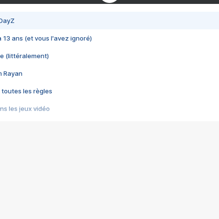
 DayZ
 a 13 ans (et vous l'avez ignoré)
e (littéralement)
im Rayan
 toutes les règles
s les jeux vidéo
us choquant de Rockstar ? - Le scandale BULLY
e plus moche de Steam
du RÊVE tourne au CAUCHEMAR
pendant 8 heures
it… à tort
umiliés par un jeu vidéo