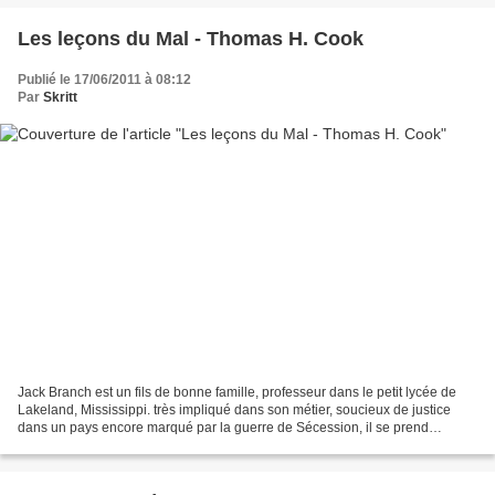
Les leçons du Mal - Thomas H. Cook
Publié le 17/06/2011 à 08:12
Par
Skritt
Jack Branch est un fils de bonne famille, professeur dans le petit lycée de
Lakeland, Mississippi. très impliqué dans son métier, soucieux de justice
dans un pays encore marqué par la guerre de Sécession, il se prend
d'affection pour un élève taiseux...