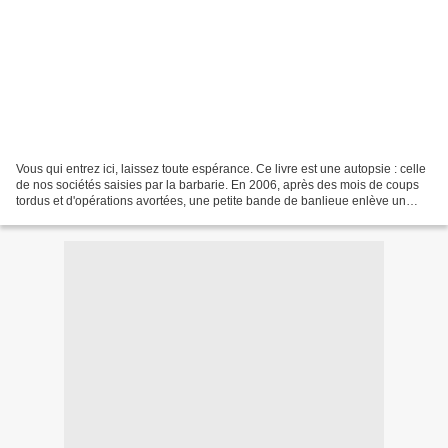
Vous qui entrez ici, laissez toute espérance. Ce livre est une autopsie : celle
de nos sociétés saisies par la barbarie. En 2006, après des mois de coups
tordus et d'opérations avortées, une petite bande de banlieue enlève un
jeune homme. La rançon exigée...