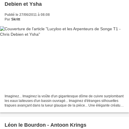
Debien et Ysha
Publié le 27/06/2011 à 08:08
Par
Skritt
Imaginez... Imaginez la voûte d'un gigantesque dôme de cuivre surplombant
les eaux laiteuses d'un bassin ouvragé... Imaginez d'étranges silhouettes
trapues avançant dans la lueur glauque de la pièce... Une élégante créature
moulée de Syntex ébène s'enfonce...
Léon le Bourdon - Antoon Krings