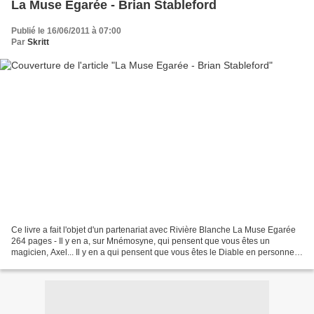
La Muse Egarée - Brian Stableford
Publié le 16/06/2011 à 07:00
Par
Skritt
Ce livre a fait l'objet d'un partenariat avec Rivière Blanche La Muse Egarée
264 pages - Il y en a, sur Mnémosyne, qui pensent que vous êtes un
magicien, Axel... Il y en a qui pensent que vous êtes le Diable en personne.
Dans des moments comme celui-ci,...