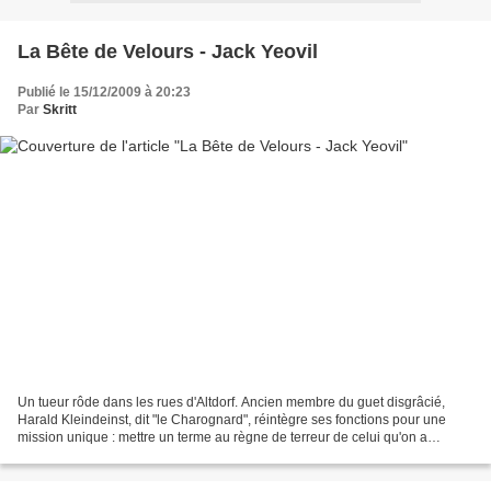
La Bête de Velours - Jack Yeovil
Publié le 15/12/2009 à 20:23
Par
Skritt
Un tueur rôde dans les rues d'Altdorf. Ancien membre du guet disgrâcié,
Harald Kleindeinst, dit "le Charognard", réintègre ses fonctions pour une
mission unique : mettre un terme au règne de terreur de celui qu'on a
surnommé la Bête et découvrir sa véritable...