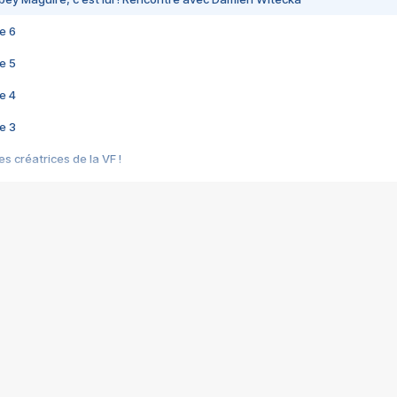
e 6
e 5
e 4
e 3
s créatrices de la VF !
e 2
e 1
e Mektoub My Love arrive enfin ! Rencontre avec Shaïn Boumedine et Sal
i : après Toni en famille
elle réalise le bouleversant Dites lui que je l'aime
ais ! Rencontre autour de Vie privée de Rebecca Zlotowski
 de Marguerite, Grave... Rencontre avec Ella Rumpf