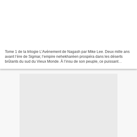
Tome 1 de la trilogie L’Avènement de Nagash par Mike Lee. Deux mille ans
avant l’ère de Sigmar, l’empire nehekharéen prospéra dans les déserts
brûlants du sud du Vieux Monde. À l’insu de son peuple, ce puissant
royaume est sur le point d’être ébranlé...