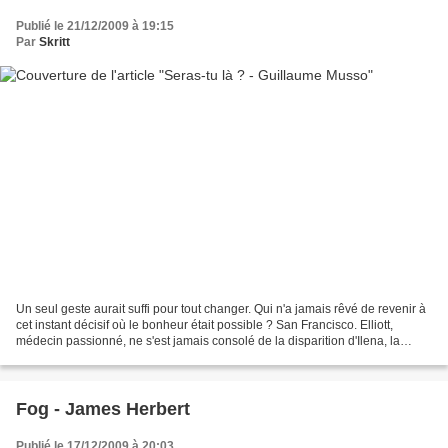
Publié le 21/12/2009 à 19:15
Par
Skritt
Un seul geste aurait suffi pour tout changer. Qui n'a jamais rêvé de revenir à
cet instant décisif où le bonheur était possible ? San Francisco. Elliott,
médecin passionné, ne s'est jamais consolé de la disparition d'Ilena, la
femme qu'il aimait, morte...
Fog - James Herbert
Publié le 17/12/2009 à 20:03