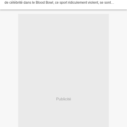
de célébrité dans le Blood Bowl, ce sport ridiculement violent, se sont
envolés. Mais un bon joueur ne crie jamais...
Publicité