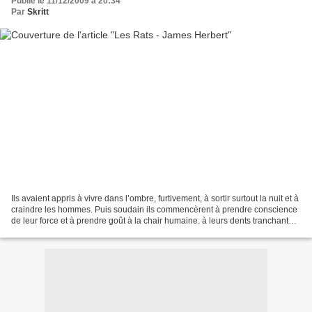
Publié le 11/12/2009 à 20:34
Par
Skritt
Ils avaient appris à vivre dans l’ombre, furtivement, à sortir surtout la nuit et à
craindre les hommes. Puis soudain ils commencèrent à prendre conscience
de leur force et à prendre goût à la chair humaine. à leurs dents tranchantes
comme des rasoirs,...