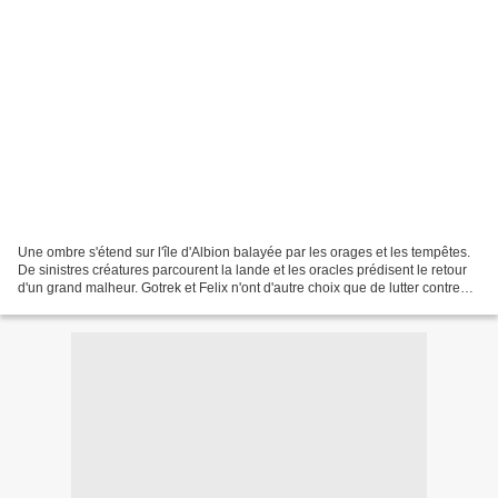
Une ombre s'étend sur l'île d'Albion balayée par les orages et les tempêtes.
De sinistres créatures parcourent la lande et les oracles prédisent le retour
d'un grand malheur. Gotrek et Felix n'ont d'autre choix que de lutter contre
d'ignobles maléfices...