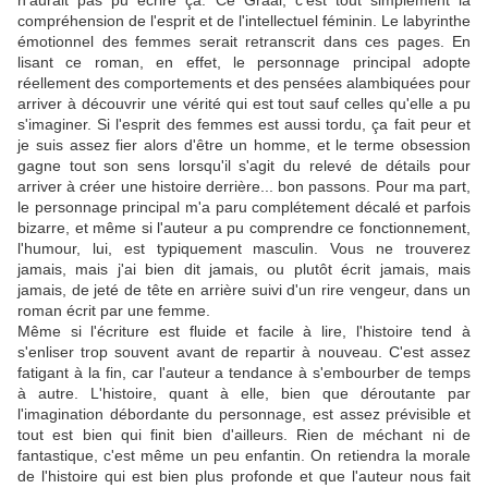
n'aurait pas pu écrire ça. Ce Graal, c'est tout simplement la
compréhension de l'esprit et de l'intellectuel féminin. Le labyrinthe
émotionnel des femmes serait retranscrit dans ces pages. En
lisant ce roman, en effet, le personnage principal adopte
réellement des comportements et des pensées alambiquées pour
arriver à découvrir une vérité qui est tout sauf celles qu'elle a pu
s'imaginer. Si l'esprit des femmes est aussi tordu, ça fait peur et
je suis assez fier alors d'être un homme, et le terme obsession
gagne tout son sens lorsqu'il s'agit du relevé de détails pour
arriver à créer une histoire derrière... bon passons. Pour ma part,
le personnage principal m'a paru complétement décalé et parfois
bizarre, et même si l'auteur a pu comprendre ce fonctionnement,
l'humour, lui, est typiquement masculin. Vous ne trouverez
jamais, mais j'ai bien dit jamais, ou plutôt écrit jamais, mais
jamais, de jeté de tête en arrière suivi d'un rire vengeur, dans un
roman écrit par une femme.
Même si l'écriture est fluide et facile à lire, l'histoire tend à
s'enliser trop souvent avant de repartir à nouveau. C'est assez
fatigant à la fin, car l'auteur a tendance à s'embourber de temps
à autre. L'histoire, quant à elle, bien que déroutante par
l'imagination débordante du personnage, est assez prévisible et
tout est bien qui finit bien d'ailleurs. Rien de méchant ni de
fantastique, c'est même un peu enfantin. On retiendra la morale
de l'histoire qui est bien plus profonde et que l'auteur nous fait