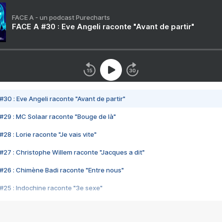
FACE A - un podcast Purecharts
FACE A #30 : Eve Angeli raconte "Avant de partir"
#30 : Eve Angeli raconte "Avant de partir"
#29 : MC Solaar raconte "Bouge de là"
28 : Lorie raconte "Je vais vite"
#27 : Christophe Willem raconte "Jacques a dit"
#26 : Chimène Badi raconte "Entre nous"
#25 : Indochine raconte "3e sexe"
#24 : Zaho raconte "C'est chelou"