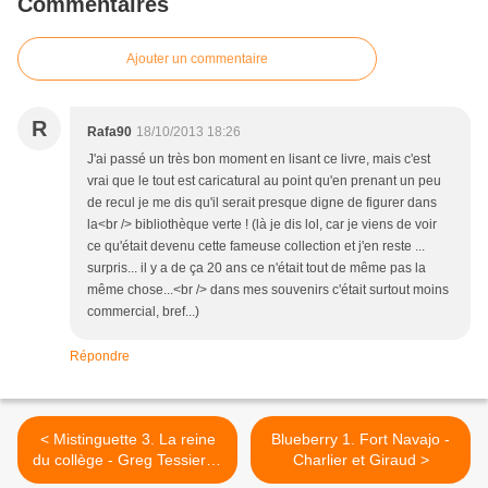
Commentaires
Ajouter un commentaire
R
Rafa90
18/10/2013 18:26
J'ai passé un très bon moment en lisant ce livre, mais c'est
vrai que le tout est caricatural au point qu'en prenant un peu
de recul je me dis qu'il serait presque digne de figurer dans
la<br /> bibliothèque verte ! (là je dis lol, car je viens de voir
ce qu'était devenu cette fameuse collection et j'en reste ...
surpris... il y a de ça 20 ans ce n'était tout de même pas la
même chose...<br /> dans mes souvenirs c'était surtout moins
commercial, bref...)
Répondre
< Mistinguette 3. La reine
Blueberry 1. Fort Navajo -
du collège - Greg Tessier et
Charlier et Giraud >
Amandine