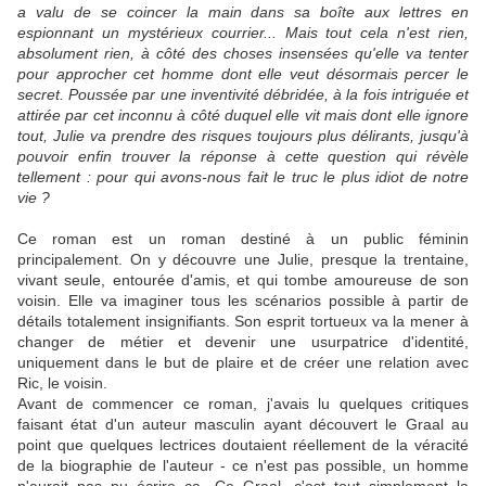
a valu de se coincer la main dans sa boîte aux lettres en
espionnant un mystérieux courrier... Mais tout cela n'est rien,
absolument rien, à côté des choses insensées qu'elle va tenter
pour approcher cet homme dont elle veut désormais percer le
secret. Poussée par une inventivité débridée, à la fois intriguée et
attirée par cet inconnu à côté duquel elle vit mais dont elle ignore
tout, Julie va prendre des risques toujours plus délirants, jusqu'à
pouvoir enfin trouver la réponse à cette question qui révèle
tellement : pour qui avons-nous fait le truc le plus idiot de notre
vie ?
Ce roman est un roman destiné à un public féminin
principalement. On y découvre une Julie, presque la trentaine,
vivant seule, entourée d'amis, et qui tombe amoureuse de son
voisin. Elle va imaginer tous les scénarios possible à partir de
détails totalement insignifiants. Son esprit tortueux va la mener à
changer de métier et devenir une usurpatrice d'identité,
uniquement dans le but de plaire et de créer une relation avec
Ric, le voisin.
Avant de commencer ce roman, j'avais lu quelques critiques
faisant état d'un auteur masculin ayant découvert le Graal au
point que quelques lectrices doutaient réellement de la véracité
de la biographie de l'auteur - ce n'est pas possible, un homme