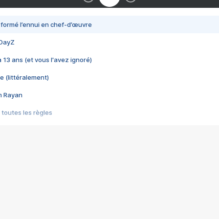
nsformé l’ennui en chef-d’œuvre
 DayZ
 a 13 ans (et vous l'avez ignoré)
e (littéralement)
im Rayan
 toutes les règles
s les jeux vidéo
us choquant de Rockstar ? - Le scandale BULLY
e plus moche de Steam
du RÊVE tourne au CAUCHEMAR
pendant 8 heures
it… à tort