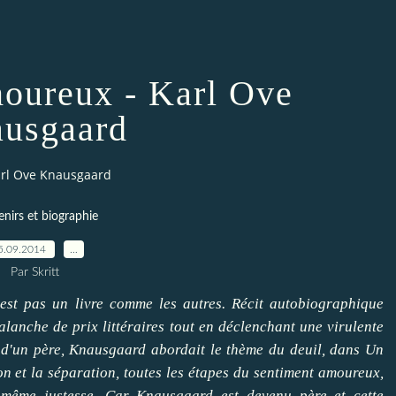
ureux - Karl Ove
usgaard
rl Ove Knausgaard
nirs et biographie
5.09.2014
…
Par Skritt
t pas un livre comme les autres. Récit autobiographique
valanche de prix littéraires tout en déclenchant une virulente
 d'un père, Knausgaard abordait le thème du deuil, dans Un
n et la séparation, toutes les étapes du sentiment amoureux,
 même justesse. Car Knausgaard est devenu père et cette