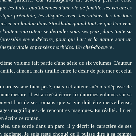
ue les luttes quotidiennes d'une vie de famille, les vacances
ique prénatale, les disputes avec les voisins, les tensions
ousser un landau dans Stockholm quand tout ce que l'on veut
e de l'auteur-narrateur se dérouler sous ses yeux, dans toute sa
pressible envie d'écrire, pour qui l'art et la nature sont un
énergie vitale et pensées morbides. Un chef-d'oeuvre.
ième volume fait partie d'une série de six volumes. L'auteur
mille, aimant, mais tiraillé entre le désir de paterner et celui
un narcissisme bien pesé, mais cet auteur suédois dépasse de
une mesure. Il est arrivé à écrire six énormes volumes sur sa
 ouvert l'un de ses romans que sa vie doit être merveilleuse,
es magnifiques, de rencontres magiques. En réalité, il n'en
ien écrire ce roman.
es, une sortie dans un parc, il y décrit le caractère de ses
n égoïsme. Je suis resté choqué qu'il puisse dire à sa femme