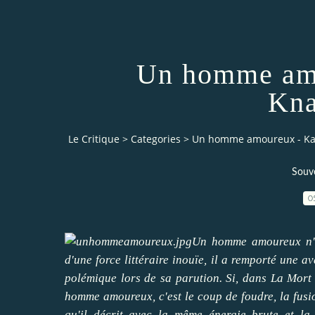
Un homme amo
Kna
Le Critique
>
Categories
>
Un homme amoureux - Ka
Souve
0
Un homme amoureux n'es
d'une force littéraire inouïe, il a remporté une a
polémique lors de sa parution. Si, dans La Mort
homme amoureux, c'est le coup de foudre, la fusio
qu'il décrit avec la même énergie brute et la