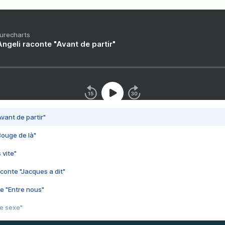
Purecharts
ngeli raconte "Avant de partir"
vant de partir"
Bouge de là"
 vite"
conte "Jacques a dit"
e "Entre nous"
3e sexe"