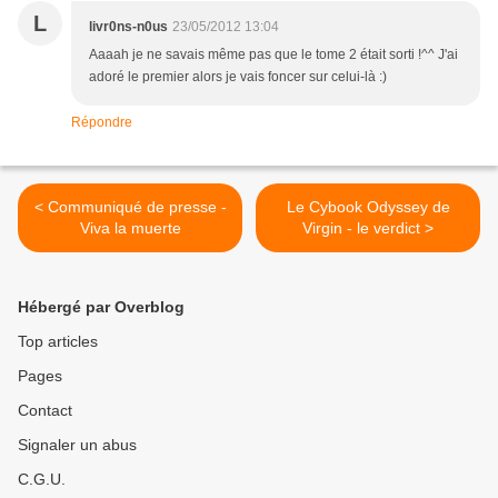
L
livr0ns-n0us
23/05/2012 13:04
Aaaah je ne savais même pas que le tome 2 était sorti !^^ J'ai
adoré le premier alors je vais foncer sur celui-là :)
Répondre
< Communiqué de presse -
Le Cybook Odyssey de
Viva la muerte
Virgin - le verdict >
Hébergé par Overblog
Top articles
Pages
Contact
Signaler un abus
C.G.U.