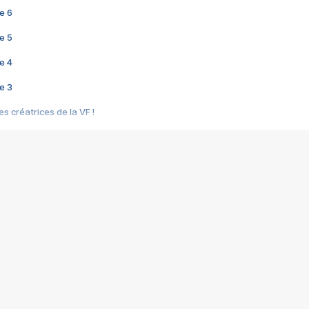
e 6
e 5
e 4
e 3
s créatrices de la VF !
e 2
e 1
e Mektoub My Love arrive enfin ! Rencontre avec Shaïn Boumedine et Sal
i : après Toni en famille
elle réalise le bouleversant Dites lui que je l'aime
ais ! Rencontre autour de Vie privée de Rebecca Zlotowski
 de Marguerite, Grave... Rencontre avec Ella Rumpf