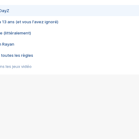
 DayZ
 a 13 ans (et vous l'avez ignoré)
e (littéralement)
im Rayan
 toutes les règles
s les jeux vidéo
us choquant de Rockstar ? - Le scandale BULLY
e plus moche de Steam
du RÊVE tourne au CAUCHEMAR
pendant 8 heures
it… à tort
umiliés par un jeu vidéo