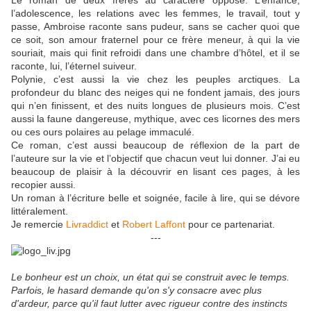
Le roman de deux frères au caractère opposé. L’enfance,
l’adolescence, les relations avec les femmes, le travail, tout y
passe, Ambroise raconte sans pudeur, sans se cacher quoi que
ce soit, son amour fraternel pour ce frère meneur, à qui la vie
souriait, mais qui finit refroidi dans une chambre d’hôtel, et il se
raconte, lui, l’éternel suiveur.
Polynie, c’est aussi la vie chez les peuples arctiques. La
profondeur du blanc des neiges qui ne fondent jamais, des jours
qui n’en finissent, et des nuits longues de plusieurs mois. C’est
aussi la faune dangereuse, mythique, avec ces licornes des mers
ou ces ours polaires au pelage immaculé.
Ce roman, c’est aussi beaucoup de réflexion de la part de
l’auteure sur la vie et l’objectif que chacun veut lui donner. J’ai eu
beaucoup de plaisir à la découvrir en lisant ces pages, à les
recopier aussi.
Un roman à l’écriture belle et soignée, facile à lire, qui se dévore
littéralement.
Je remercie
Livraddict
et
Robert Laffont
pour ce partenariat.
---
Le bonheur est un choix, un état qui se construit avec le temps.
Parfois, le hasard demande qu'on s'y consacre avec plus
d'ardeur, parce qu'il faut lutter avec rigueur contre des instincts