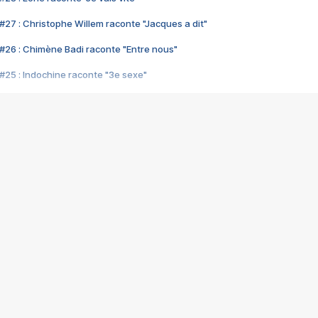
#27 : Christophe Willem raconte "Jacques a dit"
#26 : Chimène Badi raconte "Entre nous"
#25 : Indochine raconte "3e sexe"
#24 : Zaho raconte "C'est chelou"
#23 : Patrick Bruel raconte "Au café des délices"
#22 : Kyo raconte "Le chemin"
#21 : Nolwenn Leroy raconte "Cassé"
#20 : Patrick Hernandez raconte "Born to be alive"
#19 : Lorie raconte "Près de moi"
#18 : Michael Jones raconte "A nos actes manqués" (avec Jean-Jacque
#17 : Khaled raconte "Aïcha"
#16 : Corneille raconte "Parce qu'on vient de loin"