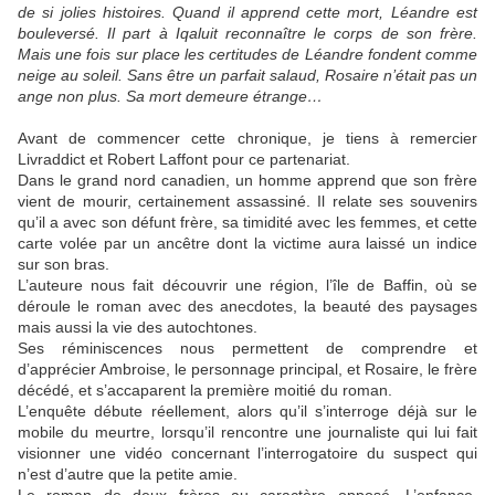
de si jolies histoires. Quand il apprend cette mort, Léandre est
bouleversé. Il part à Iqaluit reconnaître le corps de son frère.
Mais une fois sur place les certitudes de Léandre fondent comme
neige au soleil. Sans être un parfait salaud, Rosaire n’était pas un
ange non plus. Sa mort demeure étrange…
Avant de commencer cette chronique, je tiens à remercier
Livraddict et Robert Laffont pour ce partenariat.
Dans le grand nord canadien, un homme apprend que son frère
vient de mourir, certainement assassiné. Il relate ses souvenirs
qu’il a avec son défunt frère, sa timidité avec les femmes, et cette
carte volée par un ancêtre dont la victime aura laissé un indice
sur son bras.
L’auteure nous fait découvrir une région, l’île de Baffin, où se
déroule le roman avec des anecdotes, la beauté des paysages
mais aussi la vie des autochtones.
Ses réminiscences nous permettent de comprendre et
d’apprécier Ambroise, le personnage principal, et Rosaire, le frère
décédé, et s’accaparent la première moitié du roman.
L’enquête débute réellement, alors qu’il s’interroge déjà sur le
mobile du meurtre, lorsqu’il rencontre une journaliste qui lui fait
visionner une vidéo concernant l’interrogatoire du suspect qui
n’est d’autre que la petite amie.