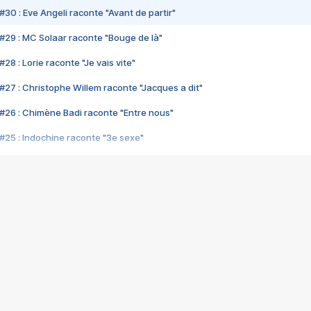
#30 : Eve Angeli raconte "Avant de partir"
#29 : MC Solaar raconte "Bouge de là"
28 : Lorie raconte "Je vais vite"
#27 : Christophe Willem raconte "Jacques a dit"
#26 : Chimène Badi raconte "Entre nous"
#25 : Indochine raconte "3e sexe"
#24 : Zaho raconte "C'est chelou"
#23 : Patrick Bruel raconte "Au café des délices"
#22 : Kyo raconte "Le chemin"
#21 : Nolwenn Leroy raconte "Cassé"
#20 : Patrick Hernandez raconte "Born to be alive"
#19 : Lorie raconte "Près de moi"