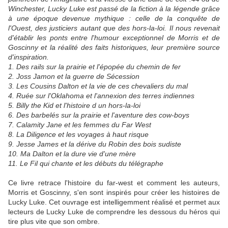
Winchester, Lucky Luke est passé de la fiction à la légende grâce
à une époque devenue mythique : celle de la conquête de
l'Ouest, des justiciers autant que des hors-la-loi. Il nous revenait
d'établir les ponts entre l'humour exceptionnel de Morris et de
Goscinny et la réalité des faits historiques, leur première source
d'inspiration.
1. Des rails sur la prairie et l'épopée du chemin de fer
2. Joss Jamon et la guerre de Sécession
3. Les Cousins Dalton et la vie de ces chevaliers du mal
4. Ruée sur l'Oklahoma et l'annexion des terres indiennes
5. Billy the Kid et l'histoire d un hors-la-loi
6. Des barbelés sur la prairie et l'aventure des cow-boys
7. Calamity Jane et les femmes du Far West
8. La Diligence et les voyages à haut risque
9. Jesse James et la dérive du Robin des bois sudiste
10. Ma Dalton et la dure vie d'une mère
11. Le Fil qui chante et les débuts du télégraphe
Ce livre retrace l'histoire du far-west et comment les auteurs,
Morris et Goscinny, s'en sont inspirés pour créer les histoires de
Lucky Luke. Cet ouvrage est intelligemment réalisé et permet aux
lecteurs de Lucky Luke de comprendre les dessous du héros qui
tire plus vite que son ombre.