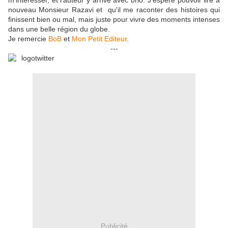
m'intéresser, et l'auteur y arrive avec brio. J'espère pouvoir lire à
nouveau Monsieur Razavi et qu'il me raconter des histoires qui
finissent bien ou mal, mais juste pour vivre des moments intenses
dans une belle région du globe.
Je remercie
BoB
et
Mon Petit Editeur
.
---
Publicité