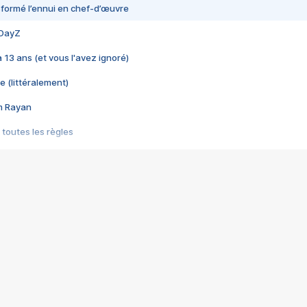
nsformé l’ennui en chef-d’œuvre
 DayZ
 a 13 ans (et vous l'avez ignoré)
e (littéralement)
im Rayan
 toutes les règles
s les jeux vidéo
us choquant de Rockstar ? - Le scandale BULLY
e plus moche de Steam
du RÊVE tourne au CAUCHEMAR
pendant 8 heures
it… à tort
umiliés par un jeu vidéo