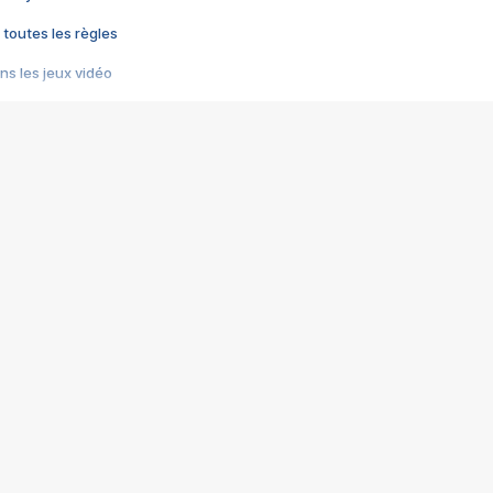
 toutes les règles
s les jeux vidéo
us choquant de Rockstar ? - Le scandale BULLY
e plus moche de Steam
du RÊVE tourne au CAUCHEMAR
pendant 8 heures
it… à tort
umiliés par un jeu vidéo
ire - Final Fantasy 8
ti un empire - Age of Empires
story DOFUS
tard, il crée l'un des pires jeux de tous les temps, MindsEye.