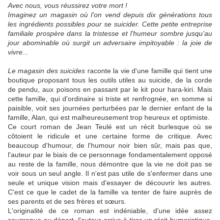
Avec nous, vous réussirez votre mort !
Imaginez un magasin où l'on vend depuis dix générations tous
les ingrédients possibles pour se suicider. Cette petite entreprise
familiale prospère dans la tristesse et l'humeur sombre jusqu'au
jour abominable où surgit un adversaire impitoyable : la joie de
vivre...
Le magasin des suicides
raconte la vie d'une famille qui tient une
boutique proposant tous les outils utiles au suicide, de la corde
de pendu, aux poisons en passant par le kit pour hara-kiri. Mais
cette famille, qui d'ordinaire si triste et renfrognée, en somme si
paisible, voit ses journées perturbées par le dernier enfant de la
famille, Alan, qui est malheureusement trop heureux et optimiste.
Ce court roman de Jean Teulé est un récit burlesque où se
côtoient le ridicule et une certaine forme de critique. Avec
beaucoup d'humour, de l'humour noir bien sûr, mais pas que,
l'auteur par le biais de ce personnage fondamentalement opposé
au reste de la famille, nous démontre que la vie ne doit pas se
voir sous un seul angle. Il n'est pas utile de s'enfermer dans une
seule et unique vision mais d'essayer de découvrir les autres.
C'est ce que le cadet de la famille va tenter de faire auprès de
ses parents et de ses frères et sœurs.
L'originalité de ce roman est indéniable, d'une idée assez