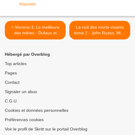
Répondre
< Murena 3. La meilleure
La nuit des morts-vivants
des mères - Dufaux et
tome 2 - John Russo, Mike
Delaby
Wolfer, Edison George, Luis
Czerniawski et Fabio
Janser >
Hébergé par Overblog
Top articles
Pages
Contact
Signaler un abus
C.G.U.
Cookies et données personnelles
Préférences cookies
Voir le profil de Skritt sur le portail Overblog