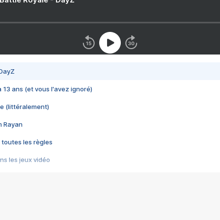
 DayZ
 a 13 ans (et vous l'avez ignoré)
e (littéralement)
im Rayan
 toutes les règles
s les jeux vidéo
us choquant de Rockstar ? - Le scandale BULLY
e plus moche de Steam
du RÊVE tourne au CAUCHEMAR