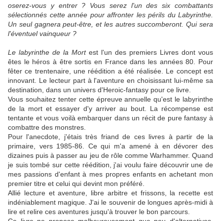
oserez-vous y entrer ? Vous serez l'un des six combattants
sélectionnés cette année pour affronter les périls du Labyrinthe.
Un seul gagnera peut-être, et les autres succomberont. Qui sera
l'éventuel vainqueur ?
Le labyrinthe de la Mort
est l'un des premiers Livres dont vous
êtes le héros à être sortis en France dans les années 80. Pour
fêter ce trentenaire, une réédition a été réalisée. Le concept est
innovant. Le lecteur part à l'aventure en choisissant lui-même sa
destination, dans un univers d'Heroic-fantasy pour ce livre.
Vous souhaitez tenter cette épreuve annuelle qu'est le labyrinthe
de la mort et essayer d'y arriver au bout. La récompense est
tentante et vous voilà embarquer dans un récit de pure fantasy à
combattre des monstres.
Pour l'anecdote, j'étais très friand de ces livres à partir de la
primaire, vers 1985-86. Ce qui m'a amené à en dévorer des
dizaines puis à passer au jeu de rôle comme Warhammer. Quand
je suis tombé sur cette réédition, j'ai voulu faire découvrir une de
mes passions d'enfant à mes propres enfants en achetant mon
premier titre et celui qui devint mon préféré.
Allié lecture et aventure, libre arbitre et frissons, la recette est
indéniablement magique. J'ai le souvenir de longues après-midi à
lire et relire ces aventures jusqu'à trouver le bon parcours.