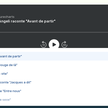
Purecharts
ngeli raconte "Avant de partir"
vant de partir"
Bouge de là"
 vite"
conte "Jacques a dit"
e "Entre nous"
3e sexe"