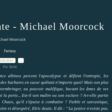
nte - Michael Moorcock
ichael Moorcock
Fantasy
2.03.2014
…
Par Skritt
ce albinos percent l'apocalypse et défient l'entropie, les
x des barbares en sueur quêtant n'importe quoi! Mais son plus
Stormbringer, au pouvoir maléfique, buvant les âmes de ses
la porte... Est-il son maître ou son esclave ? A-t-elle partie
 Chaos, qu'il s'épuise à combattre ? Faible et sarcastique,
ète et désespéré, Elric doute. Il dit : " La justice n'existe pas.