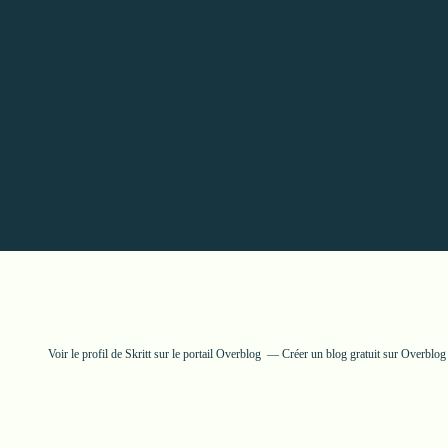
Voir le profil de
Skritt
sur le portail Overblog
Créer un blog gratuit sur Overblog