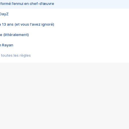
nsformé l’ennui en chef-d’œuvre
 DayZ
 a 13 ans (et vous l'avez ignoré)
e (littéralement)
im Rayan
 toutes les règles
s les jeux vidéo
us choquant de Rockstar ? - Le scandale BULLY
e plus moche de Steam
du RÊVE tourne au CAUCHEMAR
pendant 8 heures
it… à tort
umiliés par un jeu vidéo