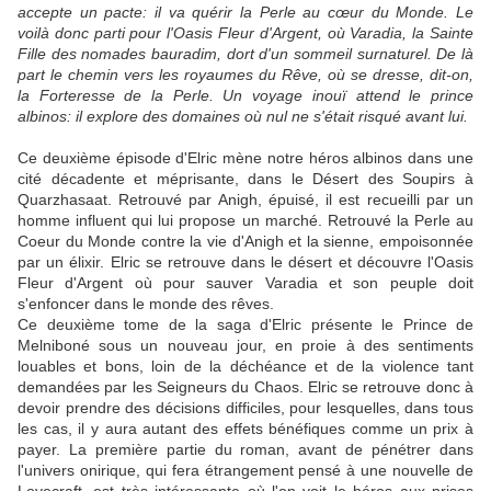
accepte un pacte: il va quérir la Perle au cœur du Monde. Le
voilà donc parti pour l'Oasis Fleur d'Argent, où Varadia, la Sainte
Fille des nomades bauradim, dort d'un sommeil surnaturel. De là
part le chemin vers les royaumes du Rêve, où se dresse, dit-on,
la Forteresse de la Perle. Un voyage inouï attend le prince
albinos: il explore des domaines où nul ne s'était risqué avant lui.
Ce deuxième épisode d'Elric mène notre héros albinos dans une
cité décadente et méprisante, dans le Désert des Soupirs à
Quarzhasaat. Retrouvé par Anigh, épuisé, il est recueilli par un
homme influent qui lui propose un marché. Retrouvé la Perle au
Coeur du Monde contre la vie d'Anigh et la sienne, empoisonnée
par un élixir. Elric se retrouve dans le désert et découvre l'Oasis
Fleur d'Argent où pour sauver Varadia et son peuple doit
s'enfoncer dans le monde des rêves.
Ce deuxième tome de la saga d'Elric présente le Prince de
Melniboné sous un nouveau jour, en proie à des sentiments
louables et bons, loin de la déchéance et de la violence tant
demandées par les Seigneurs du Chaos. Elric se retrouve donc à
devoir prendre des décisions difficiles, pour lesquelles, dans tous
les cas, il y aura autant des effets bénéfiques comme un prix à
payer. La première partie du roman, avant de pénétrer dans
l'univers onirique, qui fera étrangement pensé à une nouvelle de