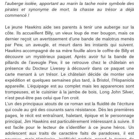
l'auberge isolée, apportant au marin la tache noire symbole des
pirates et synonyme de mort, la chasse au trésor a déjà
commencé !
Le jeune Hawkins aide ses parents à tenir une auberge sur la
côte. Ils accueillent Billy, un vieux loup de mer bougon, mais ce
dernier reçoit un avertissement d’une bande de malotrus menés
par Pew, un aveugle, et meurt dans les instants qui suivent.
Hawkins accompagné de sa mère fouille alors le coffre de Billy et
découvre un mystérieux paquet. Après avoir fui la bande de
pillards de l’aveugle Pew, il se retrouve chez le châtelain en
présence du Docteur Livesey à découvrir dans ce paquet une
carte menant à un trésor. Le châtelain décide de monter une
expédition et quelques semaines plus tard, à Bristol, l’Hispaniola
appareille. L’équipage est au complet mais les apparences sont
trompeuses, et le cuisinier à la jambe de bois, Long John Silver,
n’est peut-être pas celui que l’on croit.
L’un des principaux atouts de ce roman est la fluidité de l’écriture
qui coule au gré des courants sans résistance. Dès les premières
pages, le récit est entraînant, haletant, épique et le personnage
principal, Jim Hawkins est particulièrement intéressant à suivre. Il
est facile pour le lecteur de s’identifier à ce jeune héros. Un
adolescent aux traits de caractère faits de paradoxes, il est