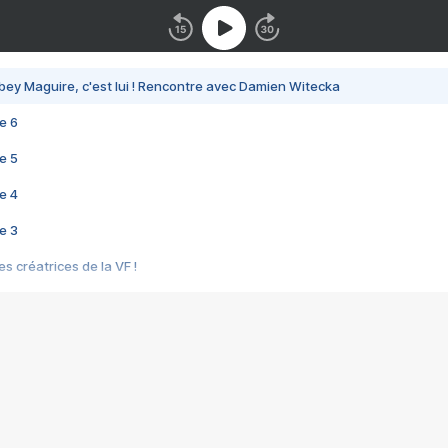
bey Maguire, c'est lui ! Rencontre avec Damien Witecka
e 6
e 5
e 4
e 3
s créatrices de la VF !
e 2
e 1
e Mektoub My Love arrive enfin ! Rencontre avec Shaïn Boumedine et Sal
i : après Toni en famille
elle réalise le bouleversant Dites lui que je l'aime