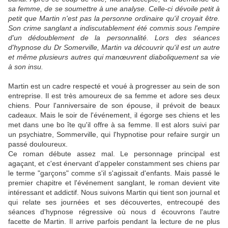
sa femme, de se soumettre à une analyse. Celle-ci dévoile petit à
petit que Martin n'est pas la personne ordinaire qu'il croyait être.
Son crime sanglant a indiscutablement été commis sous l'empire
d'un dédoublement de la personnalité. Lors des séances
d'hypnose du Dr Somerville, Martin va découvrir qu'il est un autre
et même plusieurs autres qui manœuvrent diaboliquement sa vie
à son insu.
Martin est un cadre respecté et voué à progresser au sein de son
entreprise. Il est très amoureux de sa femme et adore ses deux
chiens. Pour l'anniversaire de son épouse, il prévoit de beaux
cadeaux. Mais le soir de l'événement, il égorge ses chiens et les
met dans une bo îte qu'il offre à sa femme. Il est alors suivi par
un psychiatre, Sommerville, qui l'hypnotise pour refaire surgir un
passé douloureux.
Ce roman débute assez mal. Le personnage principal est
agaçant, et c'est énervant d'appeler constamment ses chiens par
le terme "garçons" comme s'il s'agissait d'enfants. Mais passé le
premier chapitre et l'événement sanglant, le roman devient vite
intéressant et addictif. Nous suivons Martin qui tient son journal et
qui relate ses journées et ses découvertes, entrecoupé des
séances d'hypnose régressive où nous d écouvrons l'autre
facette de Martin. Il arrive parfois pendant la lecture de ne plus