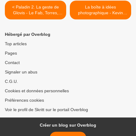
< Paladin 2. La geste de
La boîte à idées
Glovis - Le Fab, Torres,
photographique - Kevin
Vigneau et Zaz
Meredith >
Hébergé par Overblog
Top articles
Pages
Contact
Signaler un abus
C.G.U.
Cookies et données personnelles
Préférences cookies
Voir le profil de Skritt sur le portail Overblog
Créer un blog sur Overblog