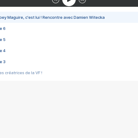
bey Maguire, c'est lui ! Rencontre avec Damien Witecka
e 6
e 5
e 4
e 3
s créatrices de la VF !
e 2
e 1
e Mektoub My Love arrive enfin ! Rencontre avec Shaïn Boumedine et Sal
i : après Toni en famille
elle réalise le bouleversant Dites lui que je l'aime