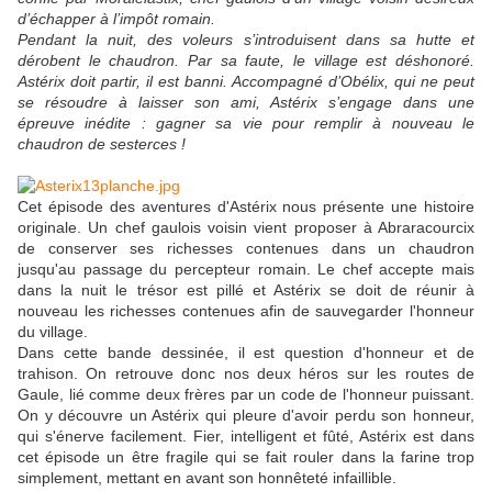
d’échapper à l’impôt romain.
Pendant la nuit, des voleurs s’introduisent dans sa hutte et
dérobent le chaudron. Par sa faute, le village est déshonoré.
Astérix doit partir, il est banni. Accompagné d’Obélix, qui ne peut
se résoudre à laisser son ami, Astérix s’engage dans une
épreuve inédite : gagner sa vie pour remplir à nouveau le
chaudron de sesterces !
Cet épisode des aventures d'Astérix nous présente une histoire
originale. Un chef gaulois voisin vient proposer à Abraracourcix
de conserver ses richesses contenues dans un chaudron
jusqu'au passage du percepteur romain. Le chef accepte mais
dans la nuit le trésor est pillé et Astérix se doit de réunir à
nouveau les richesses contenues afin de sauvegarder l'honneur
du village.
Dans cette bande dessinée, il est question d'honneur et de
trahison. On retrouve donc nos deux héros sur les routes de
Gaule, lié comme deux frères par un code de l'honneur puissant.
On y découvre un Astérix qui pleure d'avoir perdu son honneur,
qui s'énerve facilement. Fier, intelligent et fûté, Astérix est dans
cet épisode un être fragile qui se fait rouler dans la farine trop
simplement, mettant en avant son honnêteté infaillible.