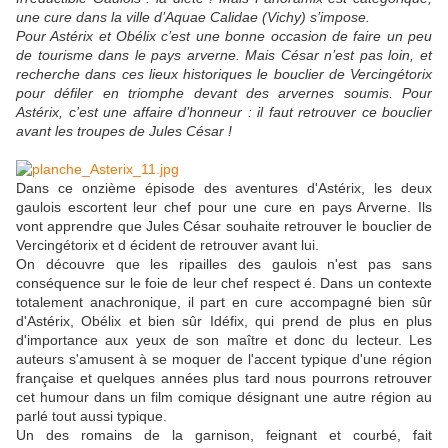
une cure dans la ville d’Aquae Calidae (Vichy) s’impose.
Pour Astérix et Obélix c’est une bonne occasion de faire un peu
de tourisme dans le pays arverne. Mais César n’est pas loin, et
recherche dans ces lieux historiques le bouclier de Vercingétorix
pour défiler en triomphe devant des arvernes soumis. Pour
Astérix, c’est une affaire d’honneur : il faut retrouver ce bouclier
avant les troupes de Jules César !
Dans ce onzième épisode des aventures d'Astérix, les deux
gaulois escortent leur chef pour une cure en pays Arverne. Ils
vont apprendre que Jules César souhaite retrouver le bouclier de
Vercingétorix et d écident de retrouver avant lui.
On découvre que les ripailles des gaulois n'est pas sans
conséquence sur le foie de leur chef respect é. Dans un contexte
totalement anachronique, il part en cure accompagné bien sûr
d'Astérix, Obélix et bien sûr Idéfix, qui prend de plus en plus
d'importance aux yeux de son maître et donc du lecteur. Les
auteurs s'amusent à se moquer de l'accent typique d'une région
française et quelques années plus tard nous pourrons retrouver
cet humour dans un film comique désignant une autre région au
parlé tout aussi typique.
Un des romains de la garnison, feignant et courbé, fait