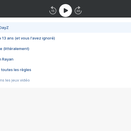
 DayZ
 a 13 ans (et vous l'avez ignoré)
e (littéralement)
im Rayan
 toutes les règles
s les jeux vidéo
us choquant de Rockstar ? - Le scandale BULLY
e plus moche de Steam
du RÊVE tourne au CAUCHEMAR
pendant 8 heures