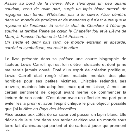
Assise au bord de la rivière, Alice s'ennuyait un peu quand
soudain, venu de nulle part, surgit un lapin blanc pressé de
regagner son terrier. N'hésitant pas à le suivre, Alice pénètre
dans un monde de prodiges et de menaces qui n'est autre que le
royaume de l'enfance. Et voici le chat de Cheshire à l'étrange
sourire, la terrible Reine de cœur, le Chapelier fou et le Lièvre de
Mars, la Fausse Tortue et le Valet-Poisson…
Un siècle et demi plus tard, ce monde enfantin et absurde,
surréel et symbolique, est resté le nôtre.
Le livre présente dans sa préface une courte biographie de
l’auteur, Lewis Carroll, qui est loin d’être reluisante et dont je ne
me serais jamais douté. Doté d’un esprit de création prolifique,
Lewis Carroll était rongé d’une maladie mentale des plus
horribles pour ses petites victimes. L’histoire retiendra ses
œuvres, maintes fois adaptées, mais qui me laisse, à moi, un
certain sentiment de dégoût avant même de commencer la
lecture de son conte. C’est donc avec un effort de ma part pour
éviter les
a priori
et avoir l’esprit critique le plus objectif possible
que j’ai lu
Alice au Pays des Merveilles
.
Alice assise aux côtés de sa sœur voit passer un lapin blanc. Elle
décide de le suivre dans son terrier et découvre un monde sous
terre fait d’animaux qui parlent et de cartes à jouer qui prennent