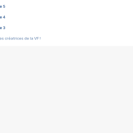
e 5
e 4
e 3
s créatrices de la VF !
e 2
e 1
e Mektoub My Love arrive enfin ! Rencontre avec Shaïn Boumedine et Sal
i : après Toni en famille
elle réalise le bouleversant Dites lui que je l'aime
ais ! Rencontre autour de Vie privée de Rebecca Zlotowski
 de Marguerite, Grave... Rencontre avec Ella Rumpf
 Les Rêveurs, un film intime sur la santé mentale