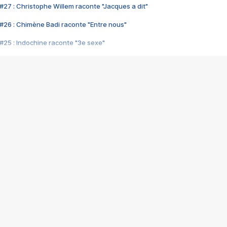
#27 : Christophe Willem raconte "Jacques a dit"
#26 : Chimène Badi raconte "Entre nous"
#25 : Indochine raconte "3e sexe"
#24 : Zaho raconte "C'est chelou"
#23 : Patrick Bruel raconte "Au café des délices"
#22 : Kyo raconte "Le chemin"
#21 : Nolwenn Leroy raconte "Cassé"
#20 : Patrick Hernandez raconte "Born to be alive"
#19 : Lorie raconte "Près de moi"
#18 : Michael Jones raconte "A nos actes manqués" (avec Jean-Jacque
#17 : Khaled raconte "Aïcha"
#16 : Corneille raconte "Parce qu'on vient de loin"
#15 : Indochine raconte "L'aventurier"