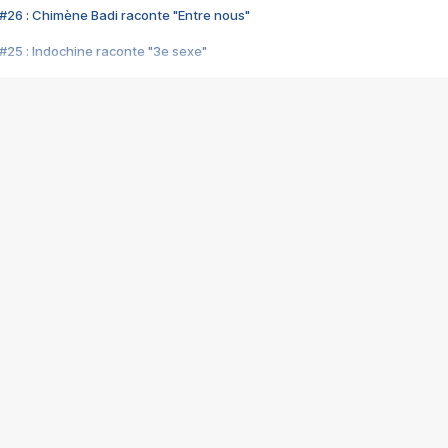
#26 : Chimène Badi raconte "Entre nous"
#25 : Indochine raconte "3e sexe"
#24 : Zaho raconte "C'est chelou"
#23 : Patrick Bruel raconte "Au café des délices"
#22 : Kyo raconte "Le chemin"
#21 : Nolwenn Leroy raconte "Cassé"
#20 : Patrick Hernandez raconte "Born to be alive"
#19 : Lorie raconte "Près de moi"
#18 : Michael Jones raconte "A nos actes manqués" (avec Jean-Jacque
#17 : Khaled raconte "Aïcha"
#16 : Corneille raconte "Parce qu'on vient de loin"
#15 : Indochine raconte "L'aventurier"
14 : Lorie raconte "Sur un air latino"