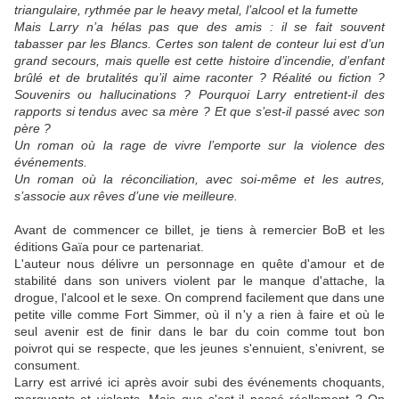
triangulaire, rythmée par le heavy metal, l’alcool et la fumette
Mais Larry n’a hélas pas que des amis : il se fait souvent
tabasser par les Blancs. Certes son talent de conteur lui est d’un
grand secours, mais quelle est cette histoire d’incendie, d’enfant
brûlé et de brutalités qu’il aime raconter ? Réalité ou fiction ?
Souvenirs ou hallucinations ? Pourquoi Larry entretient-il des
rapports si tendus avec sa mère ? Et que s’est-il passé avec son
père ?
Un roman où la rage de vivre l’emporte sur la violence des
événements.
Un roman où la réconciliation, avec soi-même et les autres,
s’associe aux rêves d’une vie meilleure.
Avant de commencer ce billet, je tiens à remercier BoB et les
éditions Gaïa pour ce partenariat.
L'auteur nous délivre un personnage en quête d'amour et de
stabilité dans son univers violent par le manque d'attache, la
drogue, l'alcool et le sexe. On comprend facilement que dans une
petite ville comme Fort Simmer, où il n'y a rien à faire et où le
seul avenir est de finir dans le bar du coin comme tout bon
poivrot qui se respecte, que les jeunes s'ennuient, s'enivrent, se
consument.
Larry est arrivé ici après avoir subi des événements choquants,