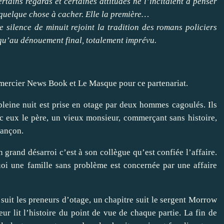
ertains regards et certaines attitudes ne l’incitaient à penser
 quelque chose à cacher. Elle la première…
 silence de minuit rejoint la tradition des romans policiers
qu’au dénouement final, totalement imprévu.
emercier News Book et Le Masque pour ce partenariat.
pleine nuit est prise en otage par deux hommes cagoulés. Ils
c eux le père, un vieux monsieur, commerçant sans histoire,
rançon.
grand désarroi c’est à son collègue qu’est confiée l’affaire.
i une famille sans problème est concernée par une affaire
suit les preneurs d’otage, un chapitre suit le sergent Morrow
eur lit l’histoire du point de vue de chaque partie. La fin de