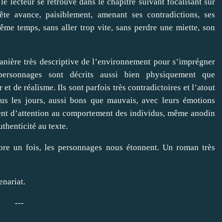
e lecteur se retrouve dans le chapitre suivant focalisant sur
ête avance, paisiblement, amenant ses contradictions, ses
ême temps, sans aller trop vite, sans perdre une miette, son
anière très descriptive de l’environnement pour s’imprégner
rsonnages sont décrits aussi bien physiquement que
de réalisme. Ils sont parfois très contradictoires et l’atout
us les jours, aussi bons que mauvais, avec leurs émotions
ment d’attention au comportement des individus, même anodin
thenticité au texte.
core un fois, les personnages nous étonnent. Un roman très
enariat.
---