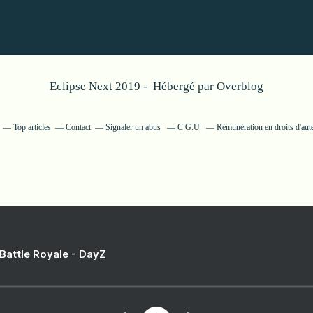
Eclipse Next 2019 - Hébergé par
Overblog
Top articles
Contact
Signaler un abus
C.G.U.
Rémunération en droits d'aut
 Battle Royale - DayZ