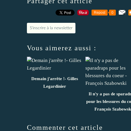
Partager cet article
Repost
0
S'inscrire à la newsletter
Vous aimerez aussi :
Demain j'arrête !- Gilles
Legardinier
Il n'y a pas de sparad
pour les blessures du co
François Szabowsk
Commenter cet article