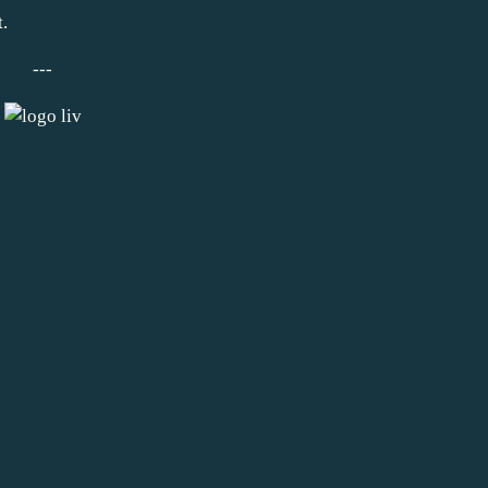
.
---