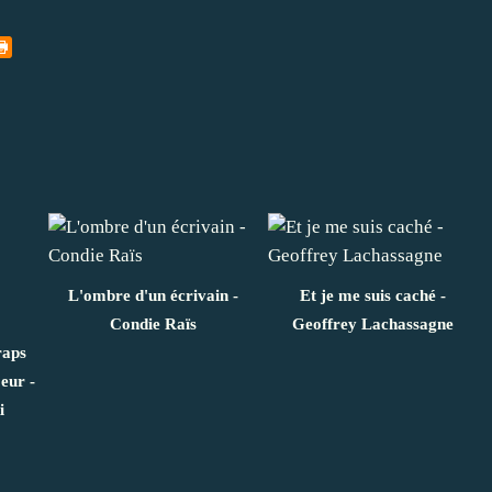
L'ombre d'un écrivain -
Et je me suis caché -
Condie Raïs
Geoffrey Lachassagne
raps
eur -
i