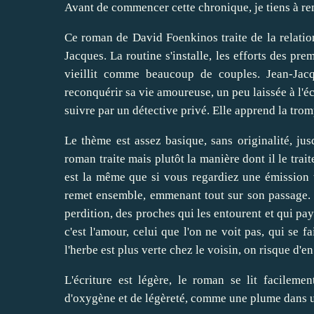
Avant de commencer cette chronique, je tiens à reme
Ce roman de David Foenkinos traite de la relatio
Jacques. La routine s'installe, les efforts des pre
vieillit comme beaucoup de couples. Jean-Jac
reconquérir sa vie amoureuse, un peu laissée à l'éca
suivre par un détective privé. Elle apprend la tromp
Le thème est assez basique, sans originalité, j
roman traite mais plutôt la manière dont il le trait
est la même que si vous regardiez une émission té
remet ensemble, emmenant tout sur son passage. L
perdition, des proches qui les entourent et qui pa
c'est l'amour, celui que l'on ne voit pas, qui se f
l'herbe est plus verte chez le voisin, on risque d'e
L'écriture est légère, le roman se lit facilem
d'oxygène et de légèreté, comme une plume dans un