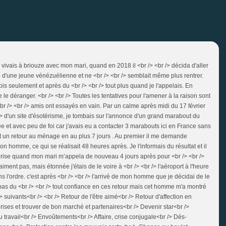
vais à briouze avec mon mari, quand en 2018 il <br /> <br /> décida d'aller
me d'une jeune vénézuélienne et ne <br /> <br /> semblait même plus rentrer.
is seulement et après du <br /> <br /> tout plus quand je l'appelais. En
 le déranger. <br /> <br /> Toutes les tentatives pour l'amener à la raison sont
br /> <br /> amis ont essayés en vain. Par un calme après midi du 17 février
/> d'un site d'ésotérisme, je tombais sur l'annonce d'un grand marabout du
e et avec peu de foi car j'avais eu a contacter 3 marabouts ici en France sans
ait un retour au ménage en au plus 7 jours . Au premier il me demande
n homme, ce qui se réalisait 48 heures après. Je l'informais du résultat et il
urprise quand mon mari m’appela de nouveau 4 jours après pour <br /> <br />
ment pas, mais étonnée j'étais de le voire à <br /> <br /> l'aéroport à l'heure
ns l'ordre. c'est après <br /> <br /> l'arrivé de mon homme que je décidai de le
 pas du <br /> <br /> tout confiance en ces retour mais cet homme m'a montré
/> suivants<br /> <br /> Retour de l'être aimé<br /> Retour d'affection en
eprises et trouver de bon marché et partenaires<br /> Devenir star<br />
 travail<br /> Envoûtements<br /> Affaire, crise conjugale<br /> Dés-