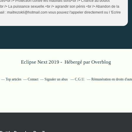
ices<br /> Protection contre les mauvais sorts<br /> Chance au boulot
r /> La puissance sexuelle.<br /> agrandir son pénis <br /> Abandon de la
 mail : maitrezokli@hotmail.com vous pouvez l'appeler directement ou l 'Ecrire
Eclipse Next 2019 - Hébergé par
Overblog
Top articles
Contact
Signaler un abus
C.G.U.
Rémunération en droits d'aut